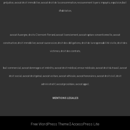
préjudice, avocat droit immobilier, avocat droit de la consommation, recouvrement loyers impayés, expulsion, bail
d’habitation,
avocat Auvergne, droits Clermont-Ferrand, avocat licenciement, avocat rupture conventionnelle, avocat
construction, droit immobilier, avocat succession, droit des obligations, droit de la responsabilité civile, droit des
victimes, droit des contrats,
bail commercial, avocat dommages et intérêts, avocat droit médical, erreur médicale, avocat droit du travail, avocat
droit social,
avocat droit pénal, avocat voiture, avocat véhicule, avocat honoraires, avocat droit civil, droit
administratif, avocat procédure, avocat appel,
MENTIONS LEGALES
|
Free WordPress Theme
AccessPress Lite