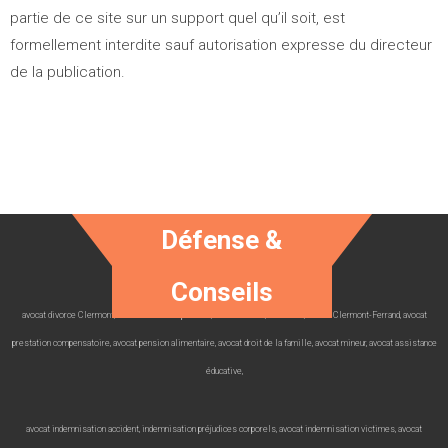
partie de ce site sur un support quel qu’il soit, est
formellement interdite sauf autorisation expresse du directeur
de la publication.
Défense &
Conseils
avocat divorce Clermont, avocat avocat séparation, avocat 63000, avocat 63, avocat Clermont-Ferrand, avocat
prestation compensatoire, avocat pension alimentaire, avocat droit de la famille, avocat mineur, avocat assistance
éducative,
avocat indemnisation accident, indemnisation préjudices corporels, avocat indemnisation victimes, avocat