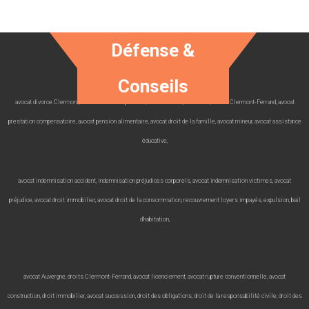
Défense &
Conseils
avocat divorce Clermont, avocat avocat séparation, avocat 63000, avocat 63, avocat Clermont-Ferrand, avocat
prestation compensatoire, avocat pension alimentaire, avocat droit de la famille, avocat mineur, avocat assistance
éducative,
avocat indemnisation accident, indemnisation préjudices corporels, avocat indemnisation victimes, avocat
préjudice, avocat droit immobilier, avocat droit de la consommation, recouvrement loyers impayés, expulsion, bail
d’habitation,
avocat Auvergne, droits Clermont-Ferrand, avocat licenciement, avocat rupture conventionnelle, avocat
construction, droit immobilier, avocat succession, droit des obligations, droit de la responsabilité civile, droit des