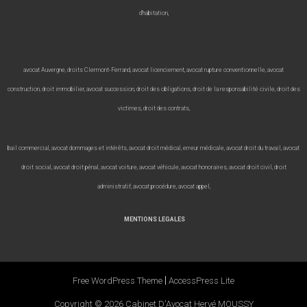
d’habitation,
avocat Auvergne, droits Clermont-Ferrand, avocat licenciement, avocat rupture conventionnelle, avocat
construction, droit immobilier, avocat succession, droit des obligations, droit de la responsabilité civile, droit des
victimes, droit des contrats,
bail commercial, avocat dommages et intérêts, avocat droit médical, erreur médicale, avocat droit du travail, avocat
droit social,
avocat droit pénal, avocat voiture, avocat véhicule, avocat honoraires, avocat droit civil, droit
administratif, avocat procédure, avocat appel,
MENTIONS LEGALES
|
Free WordPress Theme
AccessPress Lite
Copyright © 2026
Cabinet D'Avocat Hervé MOUSSY