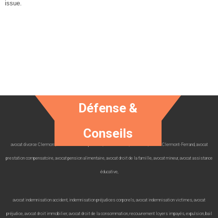
issue.
Défense &
Conseils
avocat divorce Clermont, avocat avocat séparation, avocat 63000, avocat 63, avocat Clermont-Ferrand, avocat
prestation compensatoire, avocat pension alimentaire, avocat droit de la famille, avocat mineur, avocat assistance
éducative,
avocat indemnisation accident, indemnisation préjudices corporels, avocat indemnisation victimes, avocat
préjudice, avocat droit immobilier, avocat droit de la consommation, recouvrement loyers impayés, expulsion, bail